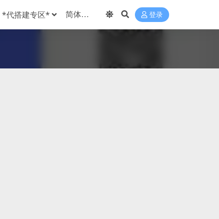
*代搭建专区*
登录