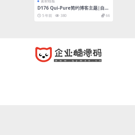
素材模板
D176 Qui-Pure简约博客主题|自媒
体WordPress模板
5 年前
380
66