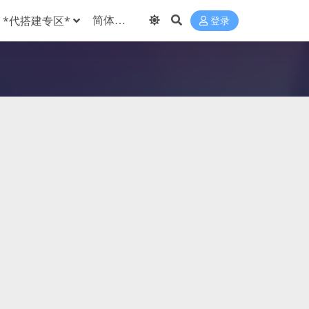
*代搭建专区*
登录