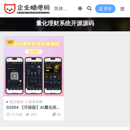
登录
量化理财系统开源源码
VIP
图文教程
简单亲测
D2954 【升级版】AI量化投资
源码/量化理财系统开源源码/
12 月前
270
66
海外版区块链理财交易所/AI
量化理财