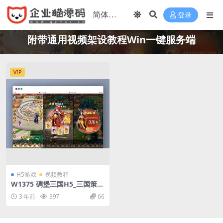
登录
附带通用视频架设教程Win一键服务端
VIP
H5游戏
视频教程
W1375 碉堡三国H5_三国策略
三网H5全网通回合闯关手游_
3 年前
397
66
附带通用视频架设教程Win一
键服务端_开放多区_GM授权
物品后台工具碉堡三国H5_三