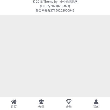
国策略三网H5全网通回合闯关
© 2018 Theme by -
企业猫源码网
手游_附带通用视频架设教程W
鲁ICP备2021025587号
in一键服务端_开放多区_GM授
鲁公网安备37150202000949
权物品后台工具
首页
分类
会员
我的