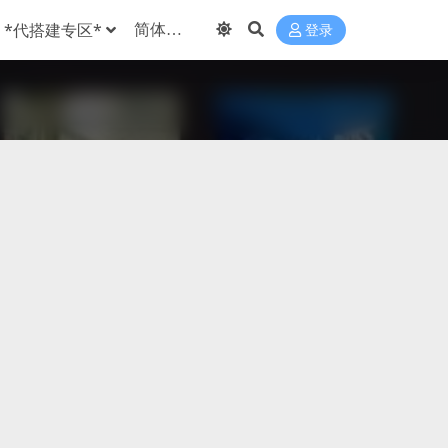
*代搭建专区*
登录