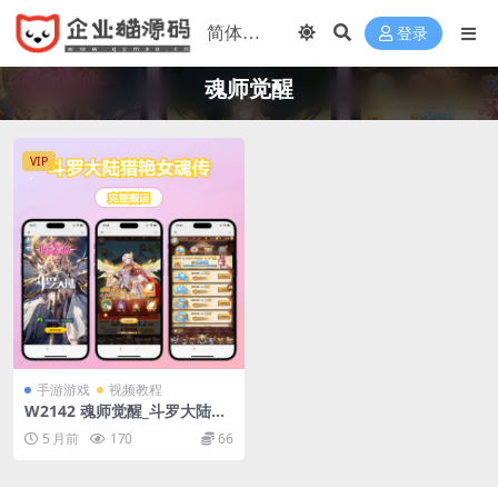
登录
魂师觉醒
VIP
手游游戏
视频教程
W2142 魂师觉醒_斗罗大陆猎
艳女魂传_稀有二次元动漫放置
5 月前
170
66
稀有卡通卡牌回合手游_Linux
服务端_通用视频架设教程_G
M网页授权后台_安卓版本