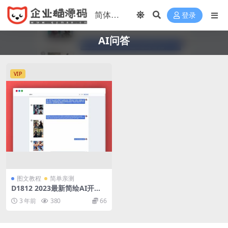
登录
AI问答
VIP
图文教程
简单亲测
D1812 2023最新简绘AI开源
版支持MJ绘画，AI问答
3 年前
380
66