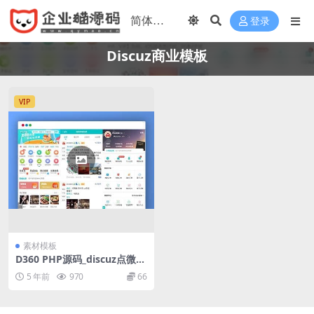
登录
Discuz商业模板
VIP
素材模板
D360 PHP源码_discuz点微西
瓜同城分类信息系列打包整套
5 年前
970
66
插件（35个插件）