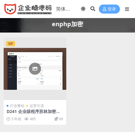
登录
enphp加密
VIP
行业整站
运营引流
D241 企业级程序苏林加密系
统 php加密的程序源码 sg11
5 年前
465
66
加密 xend加密 goto加密 Lea
ve加密 enphp加密 NoName
加密