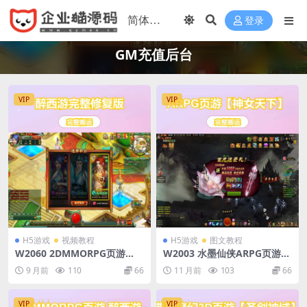
登录
GM充值后台
VIP
VIP
H5游戏
视频教程
H5游戏
图文教程
W2060 2DMMORPG页游
W2003 水墨仙侠ARPG页游
【醉西游完整修复版】最新整
【神女天下】最新整理单机一
9 月前
110
66
11 月前
103
66
理Win系服务端+网页注册+G
键即玩镜像端+Linux手工服务
M充值后台+详细外网教程+视
端+GM充值后台+详细搭建教
频教程
程
VIP
VIP