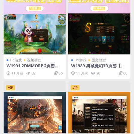
H5游戏
视频教程
H5游戏
图文教程
W1991 2DMMORPG页游
W1989 典藏魔幻3D页游【圣
【醉西游】最新整理WI系一键
剑神域】最新整理WIN系服务
11 月前
82
66
11 月前
96
66
端+网页注册+GM充值后台+详
端+管理后台+GM充值后台+详
细搭建教程
细外网教程
VIP
VIP