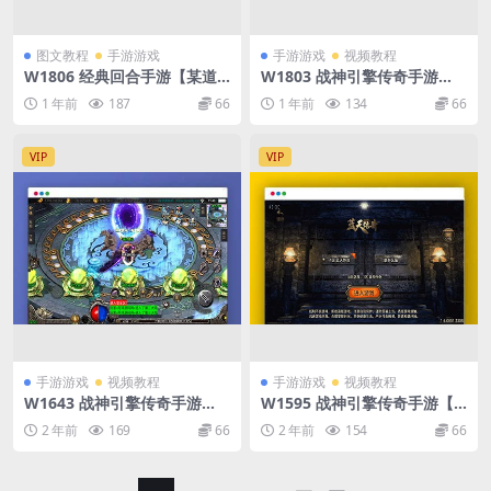
图文教程
手游游戏
手游游戏
视频教程
W1806 经典回合手游【某道-
W1803 战神引擎传奇手游
山海神器超变】最新整理Win
【永恒火龙三职业明文版】2
1 年前
187
66
1 年前
134
66
系服务端+安卓客户端+GM充
月最新整理Win一键服务端+G
值后台+详细搭建教程
M充值后台+微端+安卓苹果双
端+详细搭建教程
VIP
VIP
手游游戏
视频教程
手游游戏
视频教程
W1643 战神引擎传奇手游
W1595 战神引擎传奇手游【1.
【诛仙玛法单职业修复版】最
80蓝天传奇合击九级宠物[白
2 年前
169
66
2 年前
154
66
新整理Win一键服务端+GM充
猪3.1]】最新整理win服务端
值后台+安卓苹果双端+详细搭
+详细架设教程+GM充值后台
建教程+视频教程