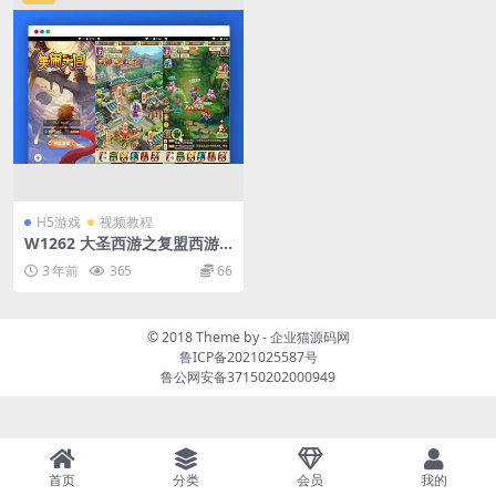
双端
H5游戏
视频教程
W1262 大圣西游之复盟西游_
经典三网H5全网通三Q萌闯关
3 年前
365
66
剧情任务手游_inux服务端_通
用视频架设教程_GM网页物品
后台
© 2018 Theme by -
企业猫源码网
鲁ICP备2021025587号
鲁公网安备37150202000949
首页
分类
会员
我的