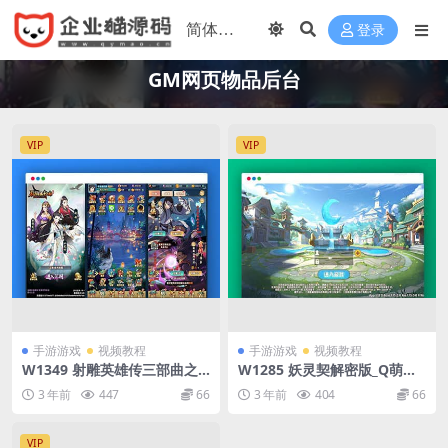
登录
GM网页物品后台
VIP
VIP
手游游戏
视频教程
手游游戏
视频教程
W1349 射雕英雄传三部曲之
W1285 妖灵契解密版_Q萌回
金将版_金庸武侠江湖稀有卡牌
合制RPG稀有角色扮演类剧情
3 年前
447
66
3 年前
404
66
回合手游_Linux服务端_通用
闯关手游_Linux服务端_通用
视频架设教程_手工服务端_G
视频架设教程_附带解密工具_
M网页物品后台_苹果IOS安卓
GM网页物品后台_安卓版
VIP