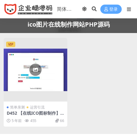
登录
ico图片在线制作网站PHP源码
VIP
简单亲测
运营引流
D452 【在线ICO图标制作】F
avicon.ico图片在线制作网站
5 年前
455
66
PHP源码+支持多种图片格式
转换