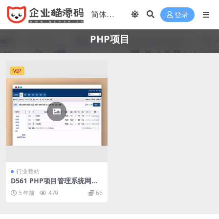
登录
PHP项目
VIP
行业整站
D561 PHP项目管理系统网站
源码 方便程序员设计开发项目
5 年前
479
66
进度跟进