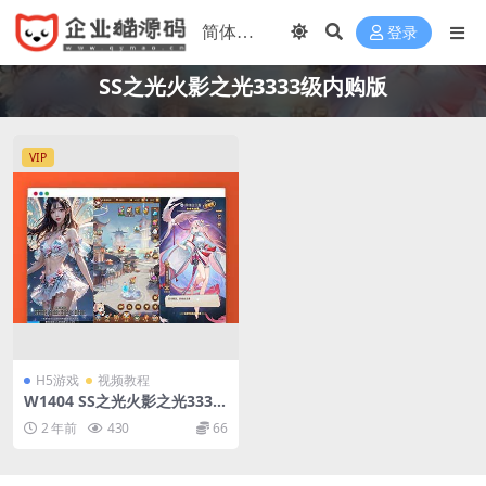
登录
SS之光火影之光3333级内购版
VIP
H5游戏
视频教程
W1404 SS之光火影之光3333
级内购版_稀有二次元动漫卡通
2 年前
430
66
卡牌回合手游_Linux服务端_
通用视频架设教程_开放多区跨
服_自定义英雄_多功能GM网