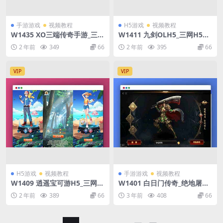
手游游戏
视频教程
H5游戏
视频教程
W1435 XO三端传奇手游_三端
W1411 九剑OLH5_三网H5九
互通1.80昊天合击三职业版_W
剑OLH5版_WIN学习手工服务
2 年前
349
66
2 年前
395
66
in学习手工服务端_PC安卓IOS
端_通用语音视频教程_GM授
版本_通用语音视频教程
权物品后台
VIP
VIP
H5游戏
视频教程
手游游戏
视频教程
W1409 逍遥宝可游H5_三网H
W1401 白日门传奇_绝地屠龙
5逍遥宝可游H5版_WIN学习
三职业版手游_WIN学习手工
2 年前
389
66
3 年前
408
66
手工服务端_通用语音视频教程
服务端_通用语音视频教程_G
_GM授权物品后台
M物品充值后台_安卓IOS苹果
双端