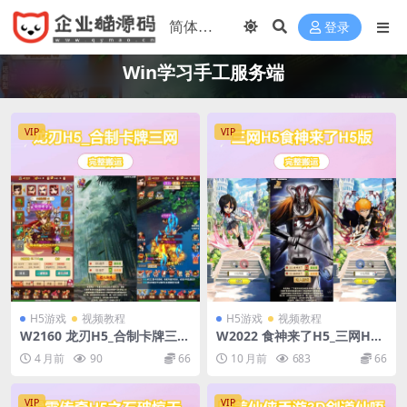
登录
Win学习手工服务端
VIP
VIP
H5游戏
视频教程
H5游戏
视频教程
W2160 龙刃H5_合制卡牌三网
W2022 食神来了H5_三网H5
H5回龙刃H5版_WIN学习手工
食神来了H5版_WIN学习手工
4 月前
90
66
10 月前
683
66
服务端_通用视频教程_GM授
服务端_通用语音视频教程_G
权物品后台
M授权物品后台
VIP
VIP