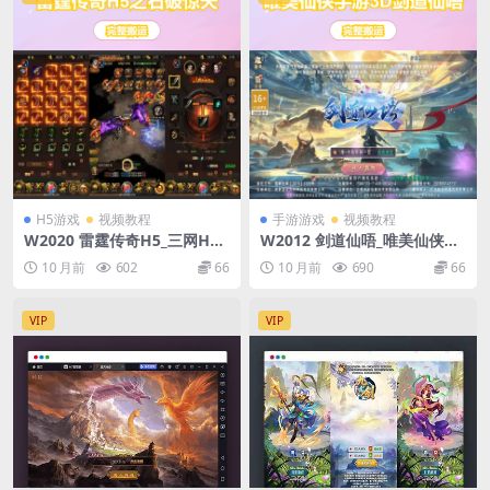
H5游戏
视频教程
手游游戏
视频教程
W2020 雷霆传奇H5_三网H5
W2012 剑道仙唔_唯美仙侠手
雷霆传奇H5之石破惊天H5版
游3D剑道仙唔_WIN学习手工
10 月前
602
66
10 月前
690
66
本_WIN学习手工服务端_通用
服务端_无IP数限制_通用视频
语音视频教程_GM物品充值后
教程_安卓端_GM物品充值后
台
台
VIP
VIP