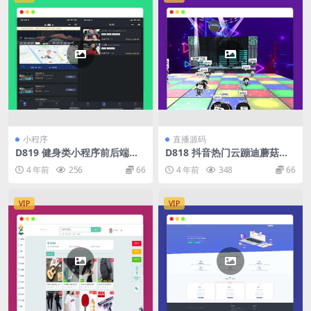
小程序
直播源码
D819 健身类小程序前后端源
D818 抖音热门云蹦迪蘑菇头
码
蹦迪源码,直播打赏类项目源码
4 年前
256
66
4 年前
348
66
VIP
VIP