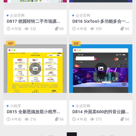
企业官网
企业官网
D817 校园转转二手市场源码/
D816 SixTool-多功能多合一
Java二手交易市场整站源码
代挂助手源码
4 年前
332
66
4 年前
359
66
VIP
VIP
小程序
企业官网
D815 全新恶搞放屁小程序源
D814 外面卖600的抖音云蹦迪
码
源码直播间项目，靠直播打赏
4 年前
216
66
4 年前
315
66
收益的风口项目分享给大家