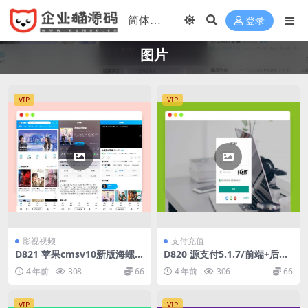
登录
图片
VIP
VIP
影视视频
支付充值
D821 苹果cmsv10新版海螺破
D820 源支付5.1.7/前端+后台
解去授权无后门版
+云端协议2.0/打造更专业的聚
4 年前
308
66
4 年前
306
66
合免签支付系统
VIP
VIP