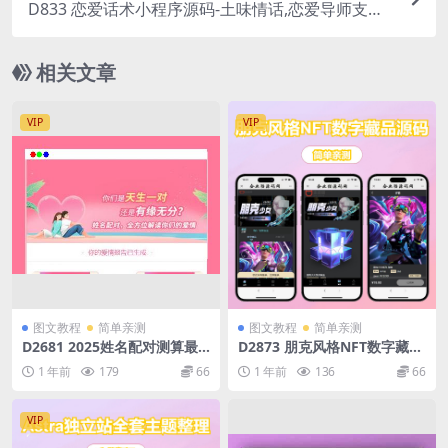
D833 恋爱话术小程序源码-土味情话,恋爱导师支持
多种流量主模式
相关文章
VIP
VIP
图文教程
简单亲测
图文教程
简单亲测
D2681 2025姓名配对测算最
D2873 朋克风格NFT数字藏品
新源码
源码二开视频藏品展示带unia
1 年前
179
66
1 年前
136
66
pp
VIP