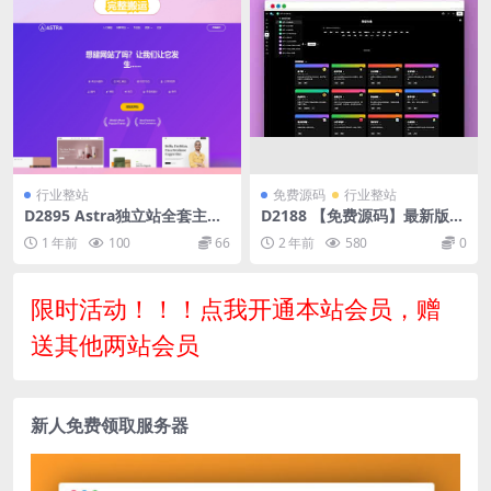
行业整站
免费源码
行业整站
D2895 Astra独立站全套主题
D2188 【免费源码】最新版C
整理 带pro版插件
hatGPT对话系统源码 Chat N
1 年前
100
66
2 年前
580
0
io系统源码
限时活动！！！点我开通本站会员，赠
送其他两站会员
新人免费领取服务器