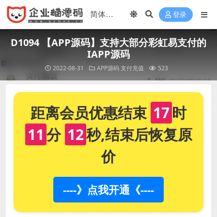
登录
D1094 【APP源码】支持大部分彩虹易支付的
IAPP源码
2022-08-31
APP源码
支付充值
523
距离会员优惠结束
17
时
11
分
11
秒,结束后恢复原
价
----》点我开通《----