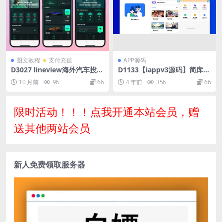
图文教程
支付充值
APP源码
D3027 lineview海外汽车投资
D1133【iappv3源码】简库软
理财源码/前端html+后端PHP
件库工具箱综合源码
10 月前
96
66
4 年前
356
66
限时活动！！！点我开通本站会员，赠
送其他两站会员
新人免费领取服务器