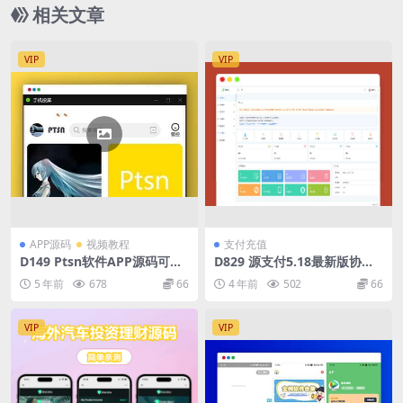
相关文章
VIP
VIP
APP源码
视频教程
支付充值
D149 Ptsn软件APP源码可当
D829 源支付5.18最新版协议
图文或壁纸软件
去授权全套三端开源源码_客户
5 年前
678
66
4 年前
502
66
端+云端+监控+协议三网免挂
免输入（全套版）
VIP
VIP