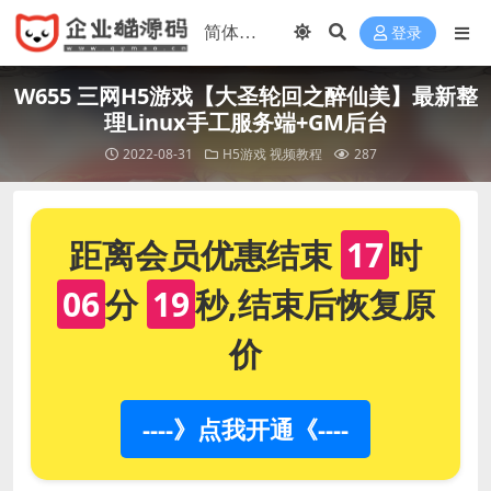
登录
W655 三网H5游戏【大圣轮回之醉仙美】最新整
理Linux手工服务端+GM后台
2022-08-31
H5游戏
视频教程
287
距离会员优惠结束
17
时
06
分
18
秒,结束后恢复原
价
----》点我开通《----