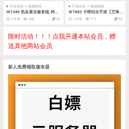
手游游戏
视频教程
手游游戏
视频教程
W1346 热血屠龙修复端_特色
W1882 卡牌回合手游【艾琳
三网H5全网通剧情闯关传奇游
娜的夜光多区跨服版】最新整
3 年前
409
66
1 年前
111
66
戏_Linux服务端_通用视频架
理单机一键即玩镜像端+Linux
设教程_GM网页后台工具
手工服务端+明文资源+CDK授
权后台+安卓苹果双端+详细搭
限时活动！！！点我开通本站会员，赠
建教程+视频教程
送其他两站会员
新人免费领取服务器