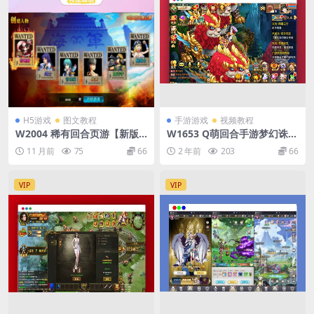
H5游戏
图文教程
手游游戏
视频教程
W2004 稀有回合页游【新版
W1653 Q萌回合手游梦幻诛仙
热血海贼王】最新整理单机一
12职业【神器梦诛】最新整理
11 月前
75
66
2 年前
203
66
键即玩镜像端+Linux手工服务
单机一键即玩镜像端+Linux手
端+GM工具+全物品ID+详细外
工服务端+安卓苹果双端+GM
网搭建教程
后台+详细搭建教程
VIP
VIP