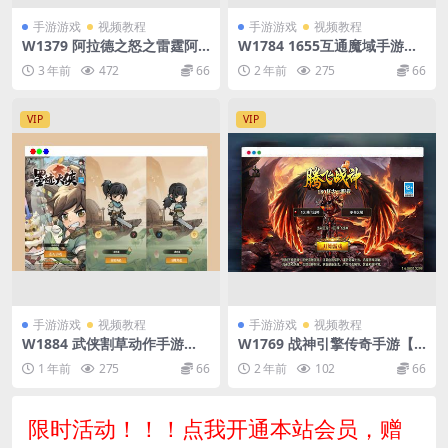
手游游戏
视频教程
手游游戏
视频教程
W1379 阿拉德之怒之雷霆阿
W1784 1655互通魔域手游
拉德第二季_经典3D横版闯关
【紫霞魔域全特效仿官版】最
3 年前
472
66
2 年前
275
66
手游_Linux服务端_通用视频
新整理Win半手工服务端+本
架设教程_GM总运营WEB管理
地验证+GM工具+安卓+详细搭
后台_GM授权后台_安卓版本
建教程+视频教程
VIP
VIP
手游游戏
视频教程
手游游戏
视频教程
W1884 武侠割草动作手游
W1769 战神引擎传奇手游【1.
【江湖墨迹大侠代金券内购50
80腾飞战神三职业】最新整理
1 年前
275
66
2 年前
102
66
0级版】最新整理单机一键即
Win一键服务端+GM授权后台
玩镜像端+Linux手工服务端
+安卓苹果双端+详细搭建教程
+本地注册验证+CDK授权后台
+视频教程
限时活动！！！点我开通本站会员，赠
+安卓+详细搭建教程+视频教
程