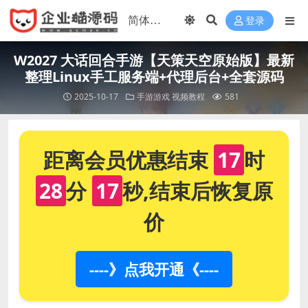
登录
W2027 大话回合手游【天策天空原始版】最新
整理Linux手工服务端+代理后台+全套源码
2025-10-17
手游游戏
视频教程
581
距离会员优惠结束
17
时
28
分
17
秒,结束后恢复原
价
----》点我开通《----