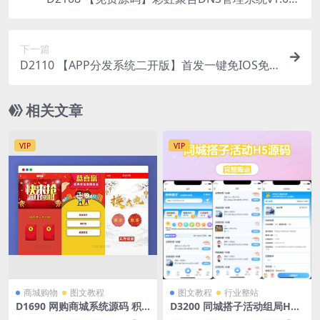
新发布
下一篇
D2110 【APP分发系统二开版】首发一键免IOS免
签封包分发平台源码 带绿标
相关文章
VIP
VIP
商城购物
图文教程
图文教程
行业整站
D1690 网购商城系统源码 积
D3200 同城搭子活动组局H5
分兑换商城系统源码 独立后台
系统源码-伴伴搭子系统源码