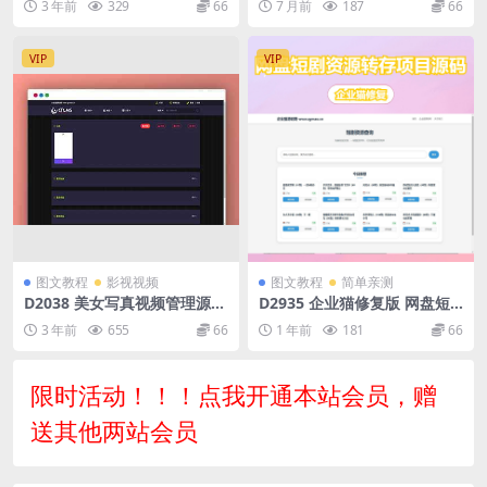
3 年前
329
66
7 月前
187
66
附教程
VIP
VIP
图文教程
影视视频
图文教程
简单亲测
D2038 美女写真视频管理源码
D2935 企业猫修复版 网盘短
最新版 带云转码+会员VIP系
剧资源转存项目源码支持夸克
3 年前
655
66
1 年前
181
66
统|支持一键采集+代理系统
限时活动！！！点我开通本站会员，赠
送其他两站会员