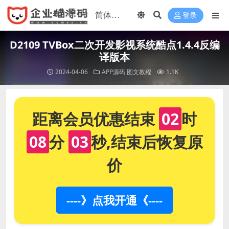
登录
D2109 TVBox二次开发影视系统酷点1.4.4反编
译版本
2024-04-06
APP源码
图文教程
1.1K
距离会员优惠结束
02
时
08
分
03
秒,结束后恢复原
价
----》点我开通《----