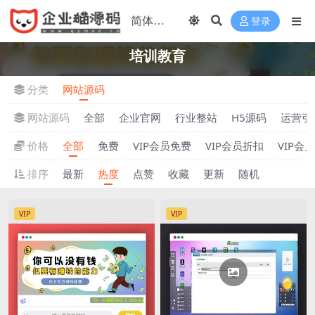
登录
培训教育
分类
网站源码
网站源码
全部
企业官网
行业整站
H5源码
运营引
价格
全部
免费
VIP会员免费
VIP会员折扣
VIP会
排序
最新
热度
点赞
收藏
更新
随机
VIP
VIP