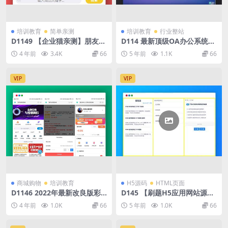
培训教育
简单亲测
培训教育
行业整站
D1149 【企业猫亲测】朋友投
D114 最新顶级OA办公系统源
稿的全新知识付费新模板
码 OA协同办公系统,包含CRM
4 年前
3.4K
66
5 年前
1.1K
66
客户管理系统+内部聊天工具
+自适应手机
VIP
VIP
商城购物
培训教育
H5源码
HTML页面
D1146 2022年最新改良版彩
D145 【刷题H5应用网站源
虹代刷知识付费模板系统
码】无后端无数据库轻量化部
4 年前
1.0K
66
5 年前
1.0K
66
署简单+四种刷题模式