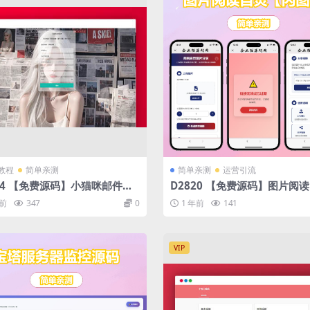
教程
简单亲测
简单亲测
运营引流
34 【免费源码】小猫咪邮件在
D2820 【免费源码】图片阅
送系统源码v1.1，支持添加附件
【闪图】开源源码
年前
347
0
1 年前
141
VIP