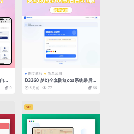
图文教程
简单亲测
读自焚
D3260 梦幻全套防红cos系统带后台
5.1版 支持http/https生成
0
6 月前
77
66
VIP