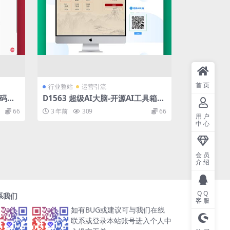
首页
行业整站
运营引流
维码生
D1563 超级AI大脑-开源AI工具箱网
站 支持机器人聊天和AI绘画等
66
3 年前
309
66
用户
中心
会员
介绍
QQ
系我们
客服
如有BUG或建议可与我们在线
联系或登录本站账号进入个人中