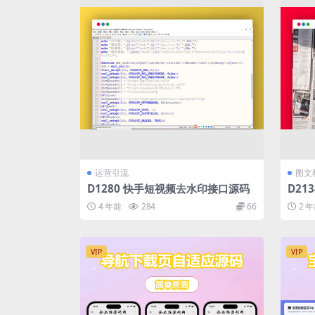
运营引流
图文
D1280 快手短视频去水印接口源码
D21
线发
4 年前
284
66
2 
VIP
VIP