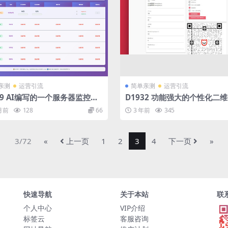
亲测
运营引流
简单亲测
运营引流
49 AI编写的一个服务器监控源
D1932 功能强大的个性化二
成网页源码
 月前
128
66
3 年前
345
3/72
«
上一页
1
2
3
4
下一页
»
快速导航
关于本站
联
个人中心
VIP介绍
标签云
客服咨询