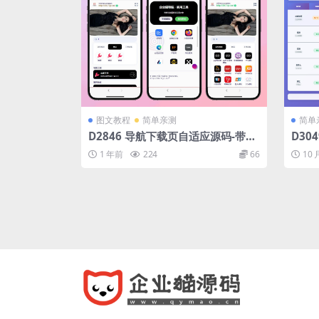
图文教程
简单亲测
简单
D2846 导航下载页自适应源码-带后
D30
台-附带搭建教程
码
1 年前
224
66
10