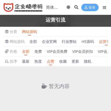
登录
运营引流
分类
网站源码
网站源码
全部
企业官网
行业整站
H5源码
运营引
价格
全部
免费
VIP会员免费
VIP会员折扣
VIP会
排序
最新
热度
点赞
收藏
更新
随机
暂无内容