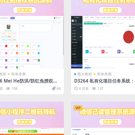
教程
简单亲测
图文教程
简单亲测
66 Mei He防洪/防红免授权系
D3264 私有化项目任务系统：F
码
Admin 框架开发，覆盖项目 /
月前
104
66
6 月前
137
/ 绩效全功能
VIP