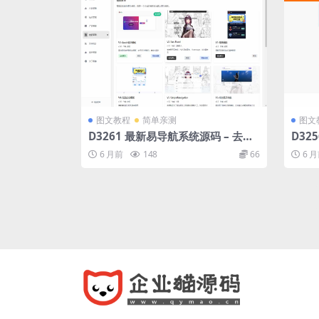
图文教程
简单亲测
图文
D3261 最新易导航系统源码 – 去授
D32
权版
模板
6 月前
148
66
6 
稿