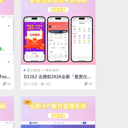
图文教程
稀有源码
ast
D3262 去授权2026全新「悬赏任务
 财务
发布平台源码」拉新地推系统源码发
66
6 月前
421
99
布
VIP