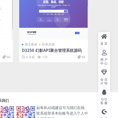
首页
图文教程
简单亲测
D3250 幻影API聚合管理系统源码
66
6 月前
110
66
用户
中心
会员
介绍
QQ
系我们
客服
如有BUG或建议可与我们在线
联系或登录本站账号进入个人中