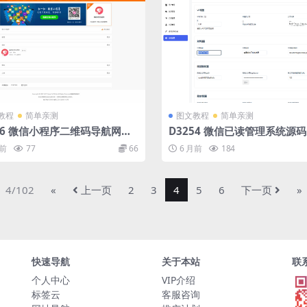
教程
简单亲测
图文教程
简单亲测
56 微信小程序二维码导航网站
D3254 微信已读管理系统源码
源码 小程序商店系统源码 可投
月前
77
66
6 月前
184
4/102
«
上一页
2
3
4
5
6
下一页
»
快速导航
关于本站
联
个人中心
VIP介绍
标签云
客服咨询