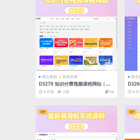
图文教程
简单亲测
图文
D3270 知识付费视频课程网站｜全
D32
网精品课程资源下载平台｜知识付费
统源
6 月前
228
66
6 
课程网站搭建
VIP
VIP