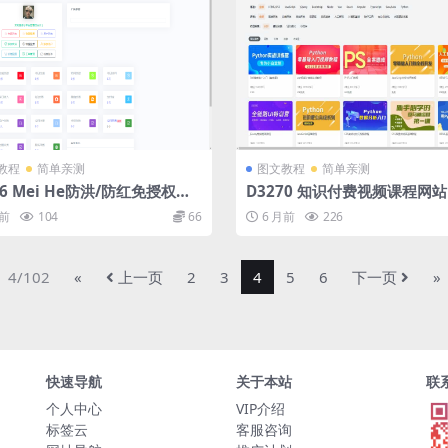
教程
简单亲测
图文教程
简单亲测
66 Mei He防洪/防红免授权系
D3270 知识付费视频课程网
码
网精品课程资源下载平台｜知
月前
104
66
6 月前
226
课程网站搭建
4/102
«
上一页
2
3
4
5
6
下一页
»
快速导航
关于本站
联
个人中心
VIP介绍
标签云
客服咨询