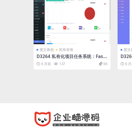
图文教程
简单亲测
图文
D3264 私有化项目任务系统：Fast
D32
Admin 框架开发，覆盖项目 / 财务
统源
6 月前
137
66
6 
/ 绩效全功能