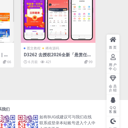
首页
图文教程
稀有源码
站｜全
D3262 去授权2026全新「悬赏任务
识付费
发布平台源码」拉新地推系统源码发
66
6 月前
421
99
布
用户
中心
会员
介绍
QQ
系我们
客服
如有BUG或建议可与我们在线
联系或登录本站账号进入个人中