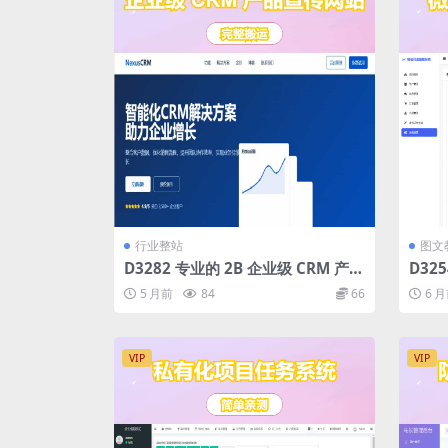
行业整站
图文
D3282 专业的 2B 企业级 CRM 产品
D32
宣传网站。网站采用蓝色主题
5 月前
84
66
6 
VIP
VIP