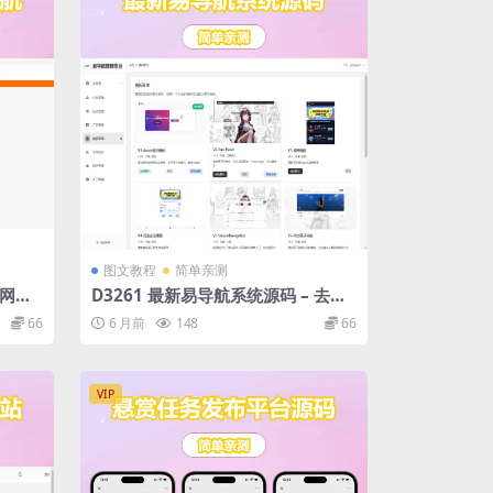
图文教程
简单亲测
航网站
D3261 最新易导航系统源码 – 去授
 可投
权版
66
6 月前
148
66
VIP