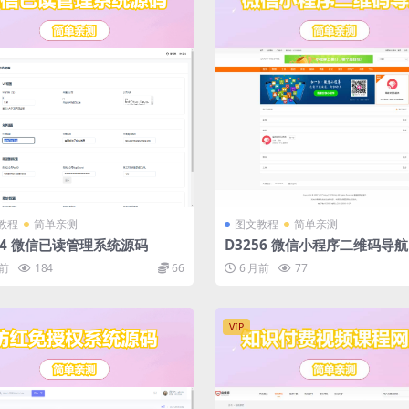
教程
简单亲测
图文教程
简单亲测
54 微信已读管理系统源码
D3256 微信小程序二维码导
模板源码 小程序商店系统源码
月前
184
66
6 月前
77
稿
VIP