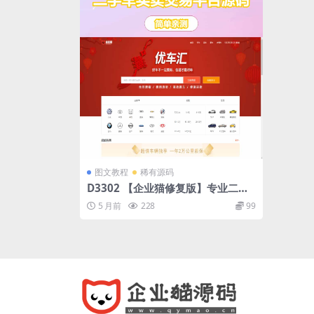
图文教程
稀有源码
D3302 【企业猫修复版】专业二手
车买卖交易平台源码 PC带手机端二
5 月前
228
99
手车O2O交易服务平台