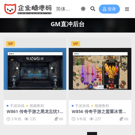
登录
GM直冲后台
VIP
VIP
手游游戏
视频教程
手游游戏
视频教程
W861 传奇手游之黑龙忘忧19
W856 传奇手游之盟重冰雪精
大陆精修版_经典PK类单职业
修版_经典PK类单职业战神引
3 年前
235
66
3 年前
227
66
战神引擎传奇手游_最新打包W
擎传奇手游_Win服务端源码_
in服务端源码_视频架设教程_
视频架设教程_GM直冲后台_
GM直冲后台_新版多功能GM
新版多功能GM授权后台_安卓