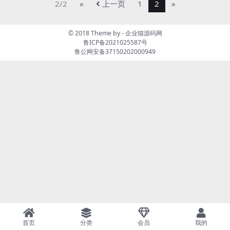
后台_安卓苹果IOS双端
苹果IOS双端
2/2
«
上一页
1
2
»
© 2018 Theme by -
企业猫源码网
鲁ICP备2021025587号
鲁公网安备37150202000949
首页
分类
会员
我的