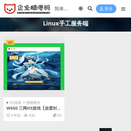
登录
Linux手工服务端
VIP
H5游戏
视频教程
W650 三网H5游戏【放置封神
H5】最新整理Linux手工服务
4 年前
434
66
端+GM后台