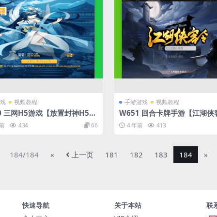
游戏
视频教程
手游游戏
视频教程
0 三网H5游戏【放置封神H5】
W651 回合卡牌手游【江湖侠
理Linux手工服务端+GM后
复版】最新整理Win半手工服
年前
434
66
4 年前
413
GM授权后台
184/184
«
上一页
181
182
183
184
»
快速导航
关于本站
联