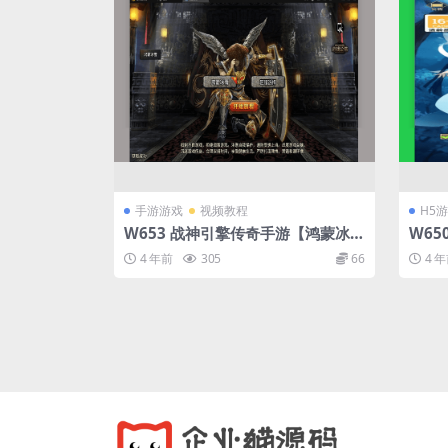
手游游戏
视频教程
H5
W653 战神引擎传奇手游【鸿蒙冰雪
W65
单职业免授权版】最新整理Win半手
最新整
4 年前
305
66
4 
工服务端+充值后台
台