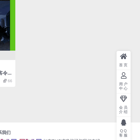
首页
客令修
务端+
66
用户
中心
会员
介绍
QQ
系我们
客服