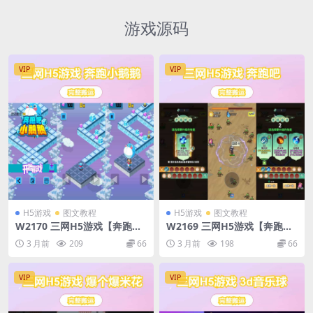
游戏源码
VIP
VIP
H5游戏
图文教程
H5游戏
图文教程
W2170 三网H5游戏【奔跑小
W2169 三网H5游戏【奔跑
鹅鹅】Linux手工服务端+安卓
吧】最新整理CentOS手工服
3 月前
209
66
3 月前
198
66
务端+安卓
VIP
VIP