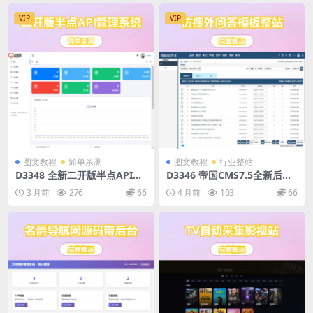
VIP
VIP
图文教程
简单亲测
图文教程
行业整站
D3348 全新二开版半点API管
D3346 帝国CMS7.5全新后台
理系统源码 API计费 全开源
仿搜外问答模板整站带演示数
3 月前
276
66
4 月前
103
66
据源码