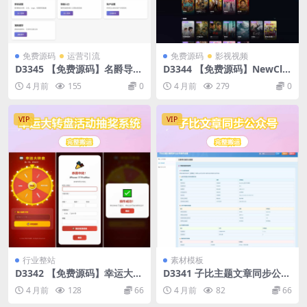
免费源码
运营引流
免费源码
影视视频
D3345 【免费源码】名爵导航
D3344 【免费源码】NewClo
网源码带后台
ud TV自动采集影视站 PHP+V
4 月前
155
0
4 月前
279
0
ue.js
VIP
VIP
行业整站
素材模板
D3342 【免费源码】幸运大转
D3341 子比主题文章同步公众
盘活动抽奖系统源码
号插件
4 月前
128
66
4 月前
82
66