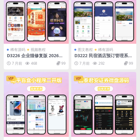
稀有源码
视频教程
图文教程
稀有源码
D3226 企业猫修复版 2026马
D3222 民宿酒店预订管理系统
年新版测算系统源码 全开源修
源码 支持 WIFI 连接 / 吐槽 /
7 月前
468
99
7 月前
292
99
复版 支持易支付带教程
周边信息功能
VIP
VIP