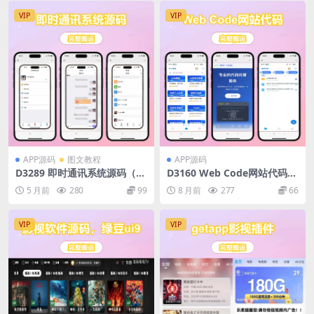
VIP
VIP
APP源码
图文教程
APP源码
D3289 即时通讯系统源码（T
D3160 Web Code网站代码一
hinkPHP+Workerman+Vu
键开发(IAPP源码)
5 月前
280
99
8 月前
277
66
e.js）支持红包收发/分销体
系/多端适配
VIP
VIP