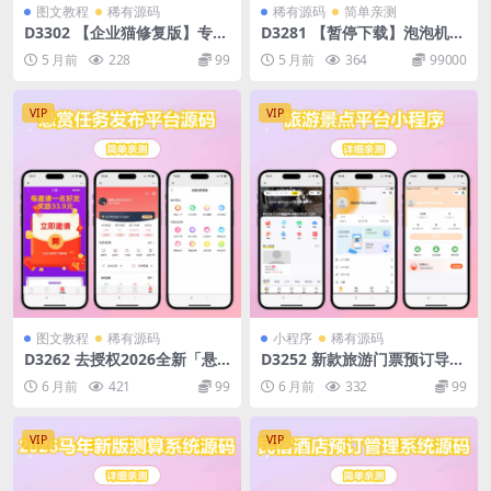
图文教程
稀有源码
稀有源码
简单亲测
D3302 【企业猫修复版】专业
D3281 【暂停下载】泡泡机商
二手车买卖交易平台源码 PC
城盲盒潮物 H5 源码 最新 UI
5 月前
228
99
5 月前
364
99000
带手机端二手车O2O交易服务
Vue 引擎多端登录易支付
平台
VIP
VIP
图文教程
稀有源码
小程序
稀有源码
D3262 去授权2026全新「悬
D3252 新款旅游门票预订导游
赏任务发布平台源码」拉新地
旅行社研学游景点门票等各类
6 月前
421
99
6 月前
332
99
推系统源码发布
旅游服务周边游多级分佣分销
在线核销
VIP
VIP