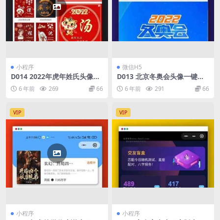
小程序
微信H5
D014 2022年虎年姓氏头像微
D013 北京冬奥会头像一键生
信小程序源码+AI智能配音小
成源码
6 年前
269
66
6 年前
291
66
程序源码+喝酒娱乐多功能小
程序源码
VIP
VIP
小程序
小程序