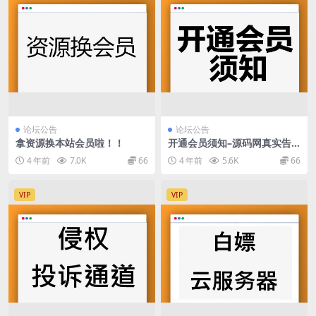
论坛公告
论坛公告
拿资源换本站会员啦！！
开通会员须知–源码网真实告
白
4 年前
7.0K
66
4 年前
5.6K
66
VIP
VIP