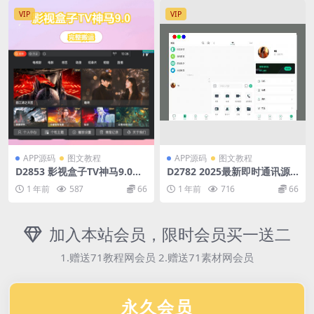
VIP
VIP
APP源码
图文教程
APP源码
图文教程
D2853 影视盒子TV神马9.0反
D2782 2025最新即时通讯源
编译教程+源码
码 带搭建教程
1 年前
587
66
1 年前
716
66
加入本站会员，限时会员买一送二
1.赠送71教程网会员 2.赠送71素材网会员
永久会员