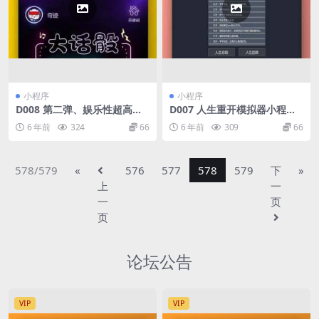
小程序
小程序
D008 第二弹、娱乐性超高的
D007 人生重开模拟器小程序
喝酒神器微信小程序源码
源码
6 年前
324
66
6 年前
309
66
578/579
«
576
577
578
579
下
»
上
一
一
页
页
论坛公告
VIP
VIP