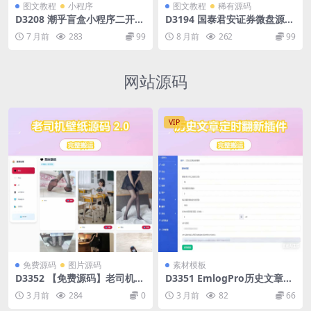
图文教程
小程序
图文教程
稀有源码
D3208 潮乎盲盒小程序二开源
D3194 国泰君安证券微盘源码
码 | 已过审运营版 含Uniapp
二开版_多语言适配_前端 HTM
7 月前
283
99
8 月前
262
99
前端+ThinkPHP后端
L 后端 PHP 源码下载
网站源码
VIP
免费源码
图片源码
素材模板
D3352 【免费源码】老司机壁
D3351 EmlogPro历史文章定
纸源码 2.0 修复版 布局优化 +
时翻新插件
3 月前
284
0
3 月前
82
66
BUG 修复 可直接搭建运营