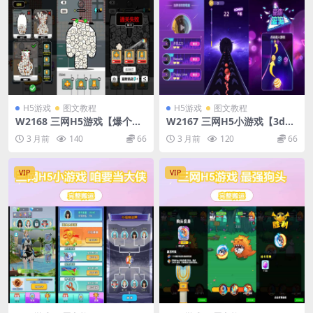
H5游戏
图文教程
H5游戏
图文教程
W2168 三网H5游戏【爆个爆
W2167 三网H5小游戏【3d音
米花】Linux手工服务端+安卓
乐球】最新整理Linux手工服
3 月前
140
66
3 月前
120
66
务端+安卓
VIP
VIP