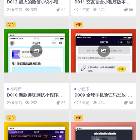
D012 超火的微信小说小程序
D011 交友盲盒小程序版本 全
源码
开源版本首发
6 年前
323
66
6 年前
479
66
VIP
VIP
小程序
小程序
D010 新款趣味测试小程序源
D009 全球手机验证码发放+短
码
视频去水印等组合微信小程序
6 年前
292
66
6 年前
414
66
源码下载
VIP
VIP