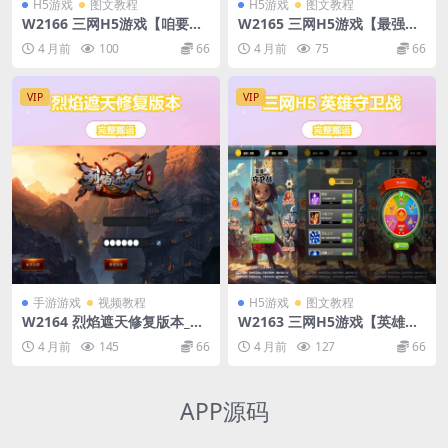
H5游戏
图文教程
H5游戏
图文教程
W2166 三网H5游戏【咱要当
W2165 三网H5游戏【最强狗
大侠】最新整理Linux手工服
头】最新整理Linux手工服务
4 月前
100
66
4 月前
75
66
务端
端+安卓
VIP
VIP
手游游戏
视频教程
H5游戏
图文教程
W2164 烈焰遮天修复版本_典
W2163 三网H5游戏【英雄守
藏版角色扮演剧情任务传奇手
卫战】最新整理Linux手工服
4 月前
145
66
4 月前
127
66
游_打包Wn服务端_通用视频
务端+安卓
架设教程_GM网页后台工具_
安卓版本
APP源码