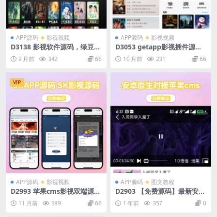
APP源码
影视视频
APP源码
影视视频
D3138 影视软件源码，绿豆ui
D3053 getapp影视插件源码
9，310版本
反编译APP附教程
9 月前
342
66
10 月前
231
66
VIP
APP源码
影视视频
APP源码
图文教程
D2993 苹果cms影视双端源码
D2903 【免费源码】最新安卓
SKAPP源码 SK影视源码
原生对接苹果cms App后端+a
11 月前
389
66
1 年前
357
0
pp